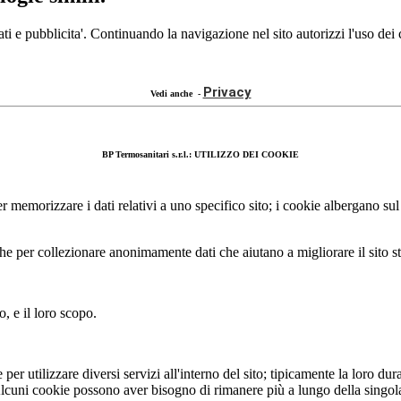
ti e pubblicita'. Continuando la navigazione nel sito autorizzi l'uso dei
Privacy
Vedi anche -
BP Termosanitari s.r.l.: UTILIZZO DEI COOKIE
e per memorizzare i dati relativi a uno specifico sito; i cookie albergano s
che per collezionare anonimamente dati che aiutano a migliorare il sito st
o, e il loro scopo.
per utilizzare diversi servizi all'interno del sito; tipicamente la loro dur
 Alcuni cookie possono aver bisogno di rimanere più a lungo della singol