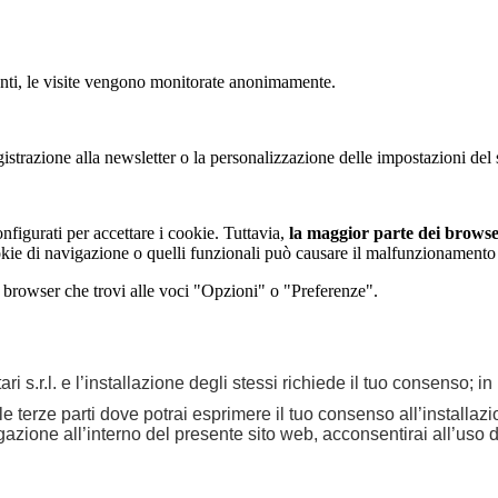
tenti, le visite vengono monitorate anonimamente.
strazione alla newsletter o la personalizzazione delle impostazioni del s
figurati per accettare i cookie. Tuttavia,
la maggior parte dei browser
kie di navigazione o quelli funzionali può causare il malfunzionamento del
i browser che trovi alle voci "Opzioni" o "Preferenze".
ri s.r.l. e l’installazione degli stessi richiede il tuo consenso; i
elle terze parti dove potrai esprimere il tuo consenso all’installa
ione all’interno del presente sito web, acconsentirai all’uso di