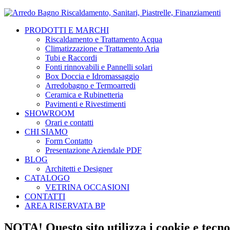
PRODOTTI E MARCHI
Riscaldamento e Trattamento Acqua
Climatizzazione e Trattamento Aria
Tubi e Raccordi
Fonti rinnovabili e Pannelli solari
Box Doccia e Idromassaggio
Arredobagno e Termoarredi
Ceramica e Rubinetteria
Pavimenti e Rivestimenti
SHOWROOM
Orari e contatti
CHI SIAMO
Form Contatto
Presentazione Aziendale PDF
BLOG
Architetti e Designer
CATALOGO
VETRINA OCCASIONI
CONTATTI
AREA RISERVATA BP
NOTA! Questo sito utilizza i cookie e tecnol