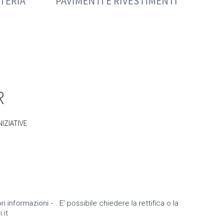
TERIA
PAVIMENTI E RIVESTIMENTI
R
NIZIATIVE
iori informazioni -
. E' possibile chiedere la rettifica o la
.it