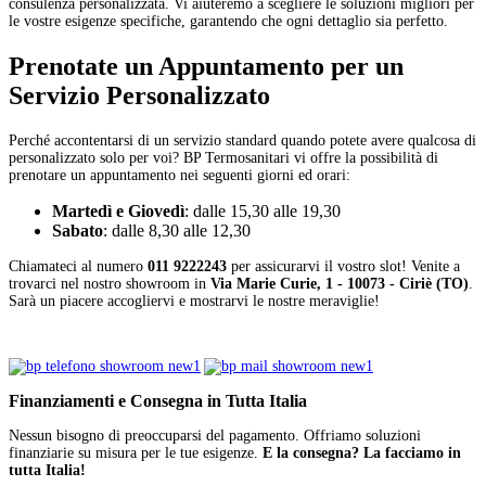
consulenza personalizzata. Vi aiuteremo a scegliere le soluzioni migliori per
le vostre esigenze specifiche, garantendo che ogni dettaglio sia perfetto.
Prenotate un Appuntamento per un
Servizio Personalizzato
Perché accontentarsi di un servizio standard quando potete avere qualcosa di
personalizzato solo per voi? BP Termosanitari vi offre la possibilità di
prenotare un appuntamento nei seguenti giorni ed orari:
Martedì e Giovedì
: dalle 15,30 alle 19,30
Sabato
: dalle 8,30 alle 12,30
Chiamateci al numero
011 9222243
per assicurarvi il vostro slot! Venite a
trovarci nel nostro showroom in
Via Marie Curie, 1 - 10073 - Ciriè (TO)
.
Sarà un piacere accogliervi e mostrarvi le nostre meraviglie!
Finanziamenti e Consegna in Tutta Italia
Nessun bisogno di preoccuparsi del pagamento. Offriamo soluzioni
finanziarie su misura per le tue esigenze.
E la consegna? La facciamo in
tutta Italia!