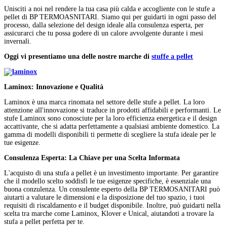
Unisciti a noi nel rendere la tua casa più calda e accogliente con le stufe a
pellet di BP TERMOASNITARI. Siamo qui per guidarti in ogni passo del
processo, dalla selezione del design ideale alla consulenza esperta, per
assicurarci che tu possa godere di un calore avvolgente durante i mesi
invernali.
Oggi vi presentiamo una delle nostre marche di
stuffe a pellet
Laminox: Innovazione e Qualità
Laminox è una marca rinomata nel settore delle stufe a pellet. La loro
attenzione all'innovazione si traduce in prodotti affidabili e performanti. Le
stufe Laminox sono conosciute per la loro efficienza energetica e il design
accattivante, che si adatta perfettamente a qualsiasi ambiente domestico. La
gamma di modelli disponibili ti permette di scegliere la stufa ideale per le
tue esigenze.
Consulenza Esperta: La Chiave per una Scelta Informata
L'acquisto di una stufa a pellet è un investimento importante. Per garantire
che il modello scelto soddisfi le tue esigenze specifiche, è essenziale una
buona conzulenza. Un consulente esperto della BP TERMOSANITARI può
aiutarti a valutare le dimensioni e la disposizione del tuo spazio, i tuoi
requisiti di riscaldamento e il budget disponibile. Inoltre, può guidarti nella
scelta tra marche come Laminox, Klover e Unical, aiutandoti a trovare la
stufa a pellet perfetta per te.