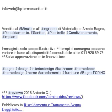
infoweb@bptermosanitari.it
Vendita al 
#Minuto
 e all' 
#ingrosso
 di Materiali per Arredo Bagno, 
#Riscaldamento
, 
#Sanitari
, 
#Piastrelle
, 
#Condizionamento
, 
#Impianti
Immagini a solo scopo illustrativo. *I tempi di consegna possono 
variare in base alla disponibilità consultabile al tel 011 920.89.75 
**Salvo approvazione ente finanziatore.
#bagno
#design
#interiordesign
#bathroom
#homedecor
#homedesign
#home
#arredamento
#furniture
#BagnoTORINO
*** 
#reviews
 2018 Antonio C. ( 
https://www.facebook.com/laminoxidro/reviews/
)
Pubblicato in
Riscaldamento e Trattamento Acqua
Leggi tutto...