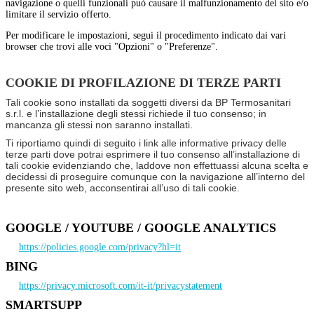
navigazione o quelli funzionali può causare il malfunzionamento del sito e/o
limitare il servizio offerto.
Per modificare le impostazioni, segui il procedimento indicato dai vari
browser che trovi alle voci "Opzioni" o "Preferenze".
COOKIE DI PROFILAZIONE DI TERZE PARTI
Tali cookie sono installati da soggetti diversi da BP Termosanitari
s.r.l. e l’installazione degli stessi richiede il tuo consenso; in
mancanza gli stessi non saranno installati.
Ti riportiamo quindi di seguito i link alle informative privacy delle
terze parti dove potrai esprimere il tuo consenso all’installazione di
tali cookie evidenziando che, laddove non effettuassi alcuna scelta e
decidessi di proseguire comunque con la navigazione all’interno del
presente sito web, acconsentirai all’uso di tali cookie.
GOOGLE / YOUTUBE / GOOGLE ANALYTICS
https://policies.google.com/privacy?hl=it
BING
https://privacy.microsoft.com/it-it/privacystatement
SMARTSUPP