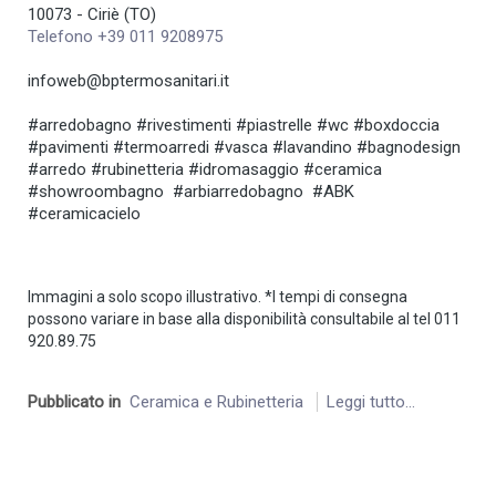
10073 - Ciriè (TO)
Telefono +39 011 9208975
infoweb@bptermosanitari.it
#arredobagno #rivestimenti #piastrelle #wc #boxdoccia
#pavimenti #termoarredi #vasca #lavandino #bagnodesign
#arredo #rubinetteria #idromasaggio #ceramica
#showroombagno #arbiarredobagno #ABK
#ceramicacielo
Immagini a solo scopo illustrativo. *I tempi di consegna
possono variare in base alla disponibilità consultabile al tel 011
920.89.75
Pubblicato in
Ceramica e Rubinetteria
Leggi tutto...