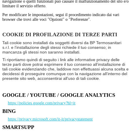
navigazione o quelli funzionali può causare il malfunzionamento del sito e/o
limitare il servizio offerto.
Per modificare le impostazioni, segui il procedimento indicato dai vari
browser che trovi alle voci "Opzioni" o "Preferenze".
COOKIE DI PROFILAZIONE DI TERZE PARTI
Tali cookie sono installati da soggetti diversi da BP Termosanitari
s.r.l. e l’installazione degli stessi richiede il tuo consenso; in
mancanza gli stessi non saranno installati.
Ti riportiamo quindi di seguito i link alle informative privacy delle
terze parti dove potrai esprimere il tuo consenso all’installazione di
tali cookie evidenziando che, laddove non effettuassi alcuna scelta e
decidessi di proseguire comunque con la navigazione all’interno del
presente sito web, acconsentirai all’uso di tali cookie.
GOOGLE / YOUTUBE / GOOGLE ANALYTICS
https://policies.google.com/privacy?hl=it
BING
https://privacy.microsoft.com/it-it/privacystatement
SMARTSUPP