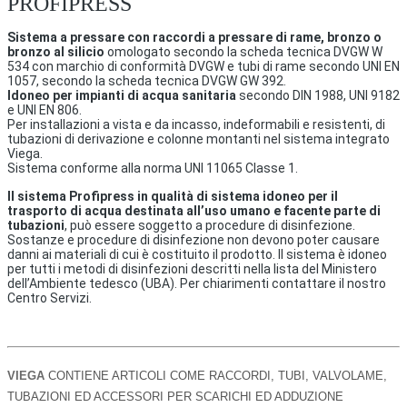
PROFIPRESS
Sistema a pressare con raccordi a pressare di rame, bronzo o
bronzo al silicio
omologato secondo la scheda tecnica DVGW W
534 con marchio di conformità DVGW e tubi di rame secondo UNI EN
1057, secondo la scheda tecnica DVGW GW 392.
Idoneo per impianti di acqua sanitaria
secondo DIN 1988, UNI 9182
e UNI EN 806.
Per installazioni a vista e da incasso, indeformabili e resistenti, di
tubazioni di derivazione e colonne montanti nel sistema integrato
Viega.
Sistema conforme alla norma UNI 11065 Classe 1.
Il sistema Profipress in qualità di sistema idoneo per il
trasporto di acqua destinata all’uso umano e facente parte di
tubazioni
, può essere soggetto a procedure di disinfezione.
Sostanze e procedure di disinfezione non devono poter causare
danni ai materiali di cui è costituito il prodotto. Il sistema è idoneo
per tutti i metodi di disinfezioni descritti nella lista del Ministero
dell’Ambiente tedesco (UBA). Per chiarimenti contattare il nostro
Centro Servizi.
VIEGA
CONTIENE ARTICOLI COME RACCORDI, TUBI, VALVOLAME,
TUBAZIONI ED ACCESSORI PER SCARICHI ED ADDUZIONE