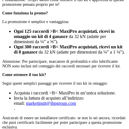
promozione pensata proprio per te!
Come funziona la promo?
La promozione è semplice e vantaggiosa:
Ogni 125 raccordi >B< MaxiPro acquistati, ricevi in
omaggio un kit di 4 ganasce
da 32 kN (adatte per
dimensioni da ¼” a ⅝”).
Ogni 300 raccordi >B< MaxiPro acquistati, ricevi un kit
di 8 ganasce
da 32 kN (adatte per dimensioni da ¼” a 1 ⅛”).
Attenzione: Per partecipare, marcatore di profondità e olio lubrificante
NON sono inclusi nel conteggio dei raccordi necessari per ricevere il kit.
Come ottenere il tuo kit?
Segui questi semplici passaggi per ricevere il tuo kit in omaggio:
Acquista i raccordi >B< MaxiPro in un’unica soluzione.
Invia la fattura di acquisto all’indirizzo
email:
marketingit@ibpgroup.com
.
Assicurati di essere un installatore certificato: se non lo sei ancora, ricordati
che puoi certificarti facilmente per poter partecipare a questa promozione
esclusiva.