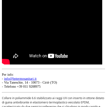
Per info:
-
info@bptermosanitari.it
- Via Taneschie, 14 - 10073 - Ciriè (TO)
- Telefono +39 011 9208975
Collare in poliammide 6.6 stabilizzato ai raggi UV con inserto in ottone dotato
di guina antivibrante in elastomero termoplastico veicolato EPDM,
caratterizzato da due semicirconferenze che si chiudono in modo rapido e