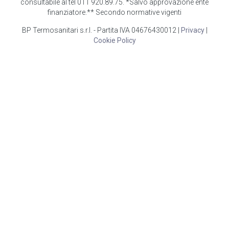
consultabile al tel 011 920.89.75. *Salvo approvazione ente
finanziatore.** Secondo normative vigenti
BP Termosanitari s.r.l. - Partita IVA 04676430012 |
Privacy
|
Cookie Policy