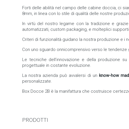
le
Forti delle abilità nel campo delle cabine doccia, ci s
richieste
8mm, in linea con lo stile di qualità delle nostre produ
ed
i
In virtù del nostro legame con la tradizione e grazie
bisogni
automatizzati, custom packaging, e molteplici supporti 
delle
Criteri di funzionalità guidano la nostra produzione e i nost
persone
che
Con uno sguardo onnicomprensivo verso le tendenze glo
come
te
Le tecniche dell’innovazione e della produzione su l
pensano
progettuale in costante evoluzione.
al
presente
La nostra azienda può avvalersi di un
know-how made 
guardando
personalizzate.
al
Box Docce 2B è la manifattura che costruisce certezze d
futuro,
consapevoli
che
l’utilizzo
delle
PRODOTTI
energie
rinnovabili