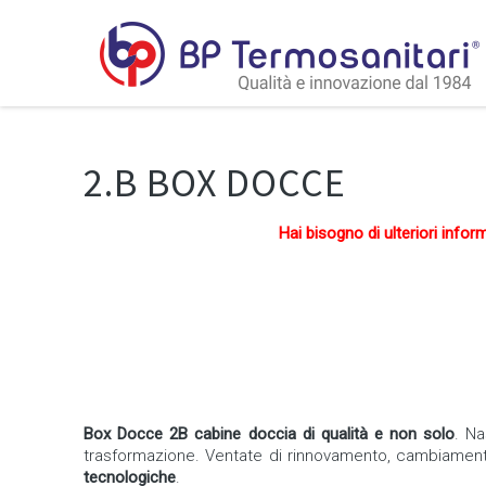
PLEION
INDUSTRIES
2.B BOX DOCCE
Come
realtà
Hai bisogno di ulteriori info
industriale
produttrice
di
sistemi
solari
ad
alta
efficienza
,
PLEION
Box Docce 2B cabine doccia di qualità e non solo
. N
soddisfa
trasformazione. Ventate di rinnovamento, cambiamenti 
pienamente
tecnologiche
.
tutte