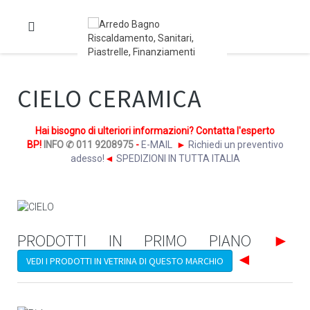
CIELO CERAMICA
Hai bisogno di ulteriori informazioni? Contatta l'esperto
BP!
INFO ✆ 011 9208975
-
E-MAIL
►
Richiedi un preventivo
adesso!
◄
SPEDIZIONI IN TUTTA ITALIA
PRODOTTI IN PRIMO PIANO
►
◄
VEDI I PRODOTTI IN VETRINA DI QUESTO MARCHIO