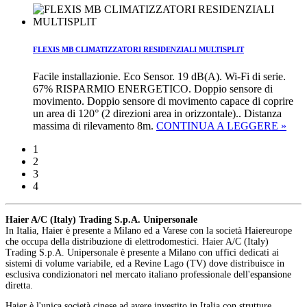
FLEXIS MB CLIMATIZZATORI RESIDENZIALI MULTISPLIT
Facile installazionie. Eco Sensor. 19 dB(A). Wi-Fi di serie.
67% RISPARMIO ENERGETICO. Doppio sensore di
movimento. Doppio sensore di movimento capace di coprire
un area di 120° (2 direzioni area in orizzontale).. Distanza
massima di rilevamento 8m.
CONTINUA A LEGGERE »
1
2
3
4
Haier A/C (Italy) Trading S.p.A. Unipersonale
In Italia, Haier è presente a Milano ed a Varese con la società Haiereurope
che occupa della distribuzione di elettrodomestici. Haier A/C (Italy)
Trading S.p.A. Unipersonale è presente a Milano con uffici dedicati ai
sistemi di volume variabile, ed a Revine Lago (TV) dove distribuisce in
esclusiva condizionatori nel mercato italiano professionale dell'espansione
diretta.
Haier è l'unica società cinese ad avere investito in Italia con strutture