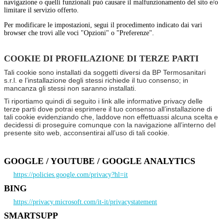
navigazione o quelli funzionali può causare il malfunzionamento del sito e/o
limitare il servizio offerto.
Per modificare le impostazioni, segui il procedimento indicato dai vari
browser che trovi alle voci "Opzioni" o "Preferenze".
COOKIE DI PROFILAZIONE DI TERZE PARTI
Tali cookie sono installati da soggetti diversi da BP Termosanitari
s.r.l. e l’installazione degli stessi richiede il tuo consenso; in
mancanza gli stessi non saranno installati.
Ti riportiamo quindi di seguito i link alle informative privacy delle
terze parti dove potrai esprimere il tuo consenso all’installazione di
tali cookie evidenziando che, laddove non effettuassi alcuna scelta e
decidessi di proseguire comunque con la navigazione all’interno del
presente sito web, acconsentirai all’uso di tali cookie.
GOOGLE / YOUTUBE / GOOGLE ANALYTICS
https://policies.google.com/privacy?hl=it
BING
https://privacy.microsoft.com/it-it/privacystatement
SMARTSUPP