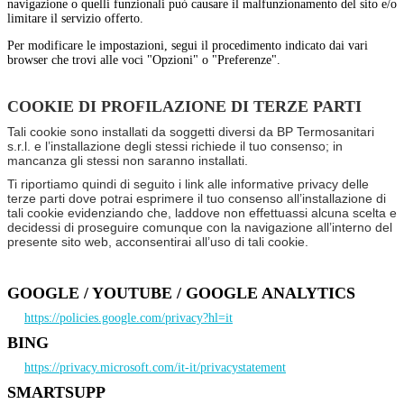
navigazione o quelli funzionali può causare il malfunzionamento del sito e/o
limitare il servizio offerto.
Per modificare le impostazioni, segui il procedimento indicato dai vari
browser che trovi alle voci "Opzioni" o "Preferenze".
COOKIE DI PROFILAZIONE DI TERZE PARTI
Tali cookie sono installati da soggetti diversi da BP Termosanitari
s.r.l. e l’installazione degli stessi richiede il tuo consenso; in
mancanza gli stessi non saranno installati.
Ti riportiamo quindi di seguito i link alle informative privacy delle
terze parti dove potrai esprimere il tuo consenso all’installazione di
tali cookie evidenziando che, laddove non effettuassi alcuna scelta e
decidessi di proseguire comunque con la navigazione all’interno del
presente sito web, acconsentirai all’uso di tali cookie.
GOOGLE / YOUTUBE / GOOGLE ANALYTICS
https://policies.google.com/privacy?hl=it
BING
https://privacy.microsoft.com/it-it/privacystatement
SMARTSUPP