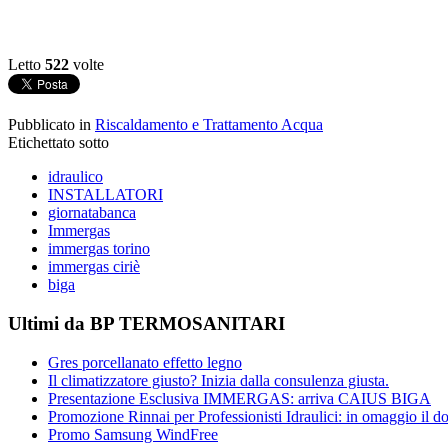
Letto
522
volte
Pubblicato in
Riscaldamento e Trattamento Acqua
Etichettato sotto
idraulico
INSTALLATORI
giornatabanca
Immergas
immergas torino
immergas ciriè
biga
Ultimi da BP TERMOSANITARI
Gres porcellanato effetto legno
Il climatizzatore giusto? Inizia dalla consulenza giusta.
Presentazione Esclusiva IMMERGAS: arriva CAIUS BIGA
Promozione Rinnai per Professionisti Idraulici: in omaggio il dos
Promo Samsung WindFree