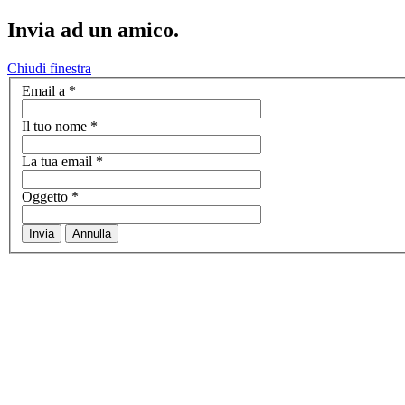
Invia ad un amico.
Chiudi finestra
Email a
*
Il tuo nome
*
La tua email
*
Oggetto
*
Invia
Annulla