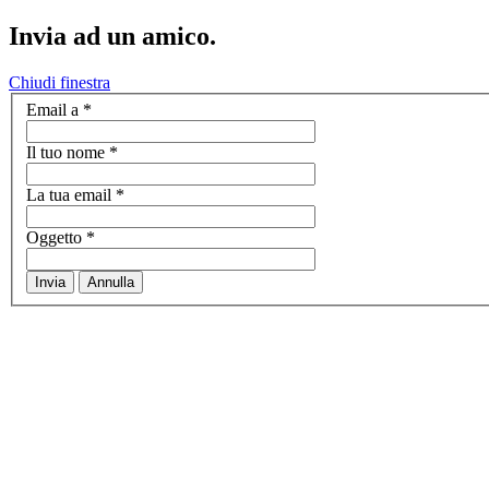
Invia ad un amico.
Chiudi finestra
Email a
*
Il tuo nome
*
La tua email
*
Oggetto
*
Invia
Annulla