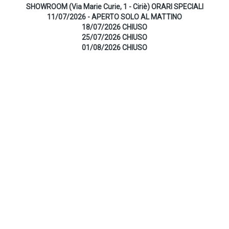
SHOWROOM (Via Marie Curie, 1 - Ciriè) ORARI SPECIALI
11/07/2026 - APERTO SOLO AL MATTINO
18/07/2026 CHIUSO
25/07/2026 CHIUSO
01/08/2026 CHIUSO
MAGAZZINO
BP TERMOSANITARI
infoweb@bptermosanitari.it
Via Taneschie, 14 - 10073 - Ciriè (TO)
Telefono +39 011 9208975
Telefax +39 011 9203403
ORARI DI APERTURA
LUGLIO E AGOSTO ORARI SPECIALI - SOPRA INDICATI