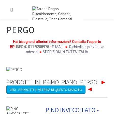
PERGO
Hai bisogno di ulteriori informazioni? Contatta l'esperto
BP!
INFO ✆ 011 9208975
-
E-MAIL
►
Richiedi un preventivo
adesso!
◄
SPEDIZIONI IN TUTTA ITALIA
PRODOTTI IN PRIMO PIANO PERGO
►
◄
VEDI I PRODOTTI IN VETRINA DI QUESTO MARCHIO
PINO INVECCHIATO -