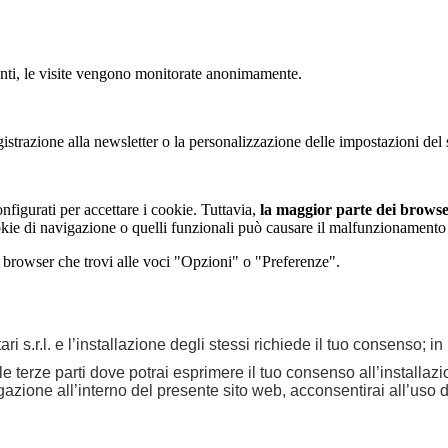
tenti, le visite vengono monitorate anonimamente.
strazione alla newsletter o la personalizzazione delle impostazioni del s
figurati per accettare i cookie. Tuttavia,
la maggior parte dei browser
kie di navigazione o quelli funzionali può causare il malfunzionamento del
i browser che trovi alle voci "Opzioni" o "Preferenze".
ri s.r.l. e l’installazione degli stessi richiede il tuo consenso; i
elle terze parti dove potrai esprimere il tuo consenso all’installa
ione all’interno del presente sito web, acconsentirai all’uso di