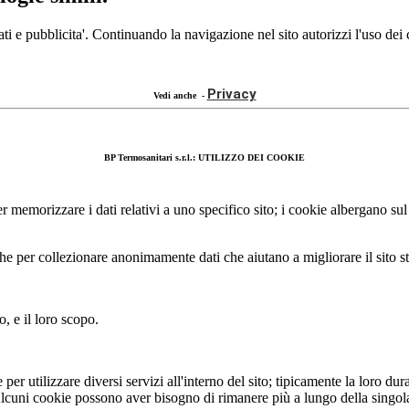
ti e pubblicita'. Continuando la navigazione nel sito autorizzi l'uso dei
Privacy
Vedi anche -
BP Termosanitari s.r.l.: UTILIZZO DEI COOKIE
e per memorizzare i dati relativi a uno specifico sito; i cookie albergano s
che per collezionare anonimamente dati che aiutano a migliorare il sito st
o, e il loro scopo.
per utilizzare diversi servizi all'interno del sito; tipicamente la loro dur
 Alcuni cookie possono aver bisogno di rimanere più a lungo della singol