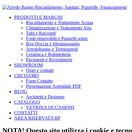
PRODOTTI E MARCHI
Riscaldamento e Trattamento Acqua
Climatizzazione e Trattamento Aria
Tubi e Raccordi
Fonti rinnovabili e Pannelli solari
Box Doccia e Idromassaggio
Arredobagno e Termoarredi
Ceramica e Rubinetteria
Pavimenti e Rivestimenti
SHOWROOM
Orari e contatti
CHI SIAMO
Form Contatto
Presentazione Aziendale PDF
BLOG
Architetti e Designer
CATALOGO
VETRINA OCCASIONI
CONTATTI
AREA RISERVATA BP
NOTA! Questo sito utilizza i cookie e tecnol