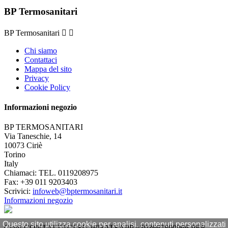
BP Termosanitari
BP Termosanitari


Chi siamo
Contattaci
Mappa del sito
Privacy
Cookie Policy
Informazioni negozio
BP TERMOSANITARI
Via Taneschie, 14
10073 Ciriè
Torino
Italy
Chiamaci:
TEL. 0119208975
Fax:
+39 011 9203403
Scrivici:
infoweb@bptermosanitari.it
Informazioni negozio
Questo sito utilizza cookie per analisi, contenuti personalizzati
Ciao! CONTATTACI SU WHATSAPP +393667890966 PER