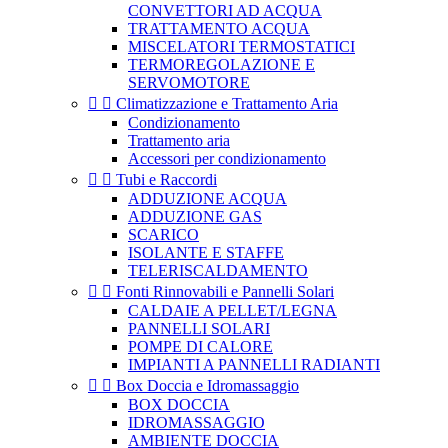
CONVETTORI AD ACQUA
TRATTAMENTO ACQUA
MISCELATORI TERMOSTATICI
TERMOREGOLAZIONE E
SERVOMOTORE


Climatizzazione e Trattamento Aria
Condizionamento
Trattamento aria
Accessori per condizionamento


Tubi e Raccordi
ADDUZIONE ACQUA
ADDUZIONE GAS
SCARICO
ISOLANTE E STAFFE
TELERISCALDAMENTO


Fonti Rinnovabili e Pannelli Solari
CALDAIE A PELLET/LEGNA
PANNELLI SOLARI
POMPE DI CALORE
IMPIANTI A PANNELLI RADIANTI


Box Doccia e Idromassaggio
BOX DOCCIA
IDROMASSAGGIO
AMBIENTE DOCCIA