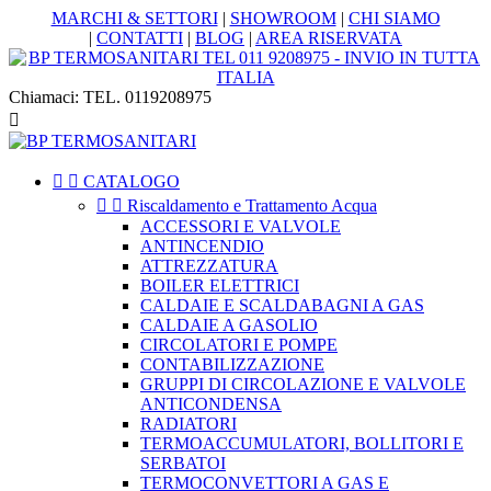
MARCHI & SETTORI
|
SHOWROOM
|
CHI SIAMO
|
CONTATTI
|
BLOG
|
AREA RISERVATA
Chiamaci:
TEL. 0119208975



CATALOGO


Riscaldamento e Trattamento Acqua
ACCESSORI E VALVOLE
ANTINCENDIO
ATTREZZATURA
BOILER ELETTRICI
CALDAIE E SCALDABAGNI A GAS
CALDAIE A GASOLIO
CIRCOLATORI E POMPE
CONTABILIZZAZIONE
GRUPPI DI CIRCOLAZIONE E VALVOLE
ANTICONDENSA
RADIATORI
TERMOACCUMULATORI, BOLLITORI E
SERBATOI
TERMOCONVETTORI A GAS E