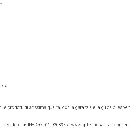
ti
bile
prodotti di altissima qualità, con la garanzia e la guida di espert
a di decidere! ► INFO ✆ 011 9208975 - www.bptermosanitari.com ◄ Ri