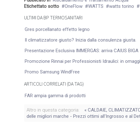
Pubblicato in
Riscaldamento e Trattamento Acqua
Etichettato sotto
OneFlow
WATTS
watts torino
ULTIMI DA BP TERMOSANITARI
Gres porcellanato effetto legno
Il climatizzatore giusto? Inizia dalla consulenza giusta.
Presentazione Esclusiva IMMERGAS: arriva CAIUS BIGA
Promozione Rinnai per Professionisti Idraulici: in omaggio
Promo Samsung WindFree
ARTICOLI CORRELATI (DA TAG)
FAR ampia gamma di prodotti
Altro in questa categoria:
« CALDAIE, CLIMATIZZATORI
delle migliori marche - Prezzi ottimi all'Ingrosso e al De