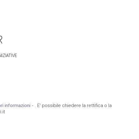
R
NIZIATIVE
iori informazioni -
. E' possibile chiedere la rettifica o la
.it