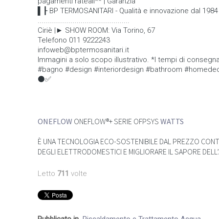
pagamenti rateali** | Garanzia
▌┠ BP TERMOSANITARI - Qualità e innovazione dal 198
...............................................
Ciriè |► SHOW ROOM: Via Torino, 67
Telefono 011 9222243
infoweb@bptermosanitari.it
Immagini a solo scopo illustrativo. *I tempi di consegna
#bagno #design #interiordesign #bathroom #homedecor
⚫✅
ONEFLOW
ONEFLOW®+ SERIE OFPSYS
WATTS
È UNA TECNOLOGIA ECO-SOSTENIBILE DAL PREZZO CONTE
DEGLI ELETTRODOMESTICI E MIGLIORARE IL SAPORE DEL
Letto
711
volte