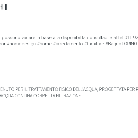
4 ┨▐
 possono variare in base alla disponibilità consultabile al tel 011 
 #homedesign #home #arredamento #furniture #BagnoTORINO #rubin
NUTO PER IL TRATTAMENTO FISICO DELL’ACQUA, PROGETTATA PER P
L’ACQUA CON UNA CORRETTA FILTRAZIONE