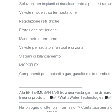
Soluzioni per
impianti
di riscaldamento a pannelli radian
Valvole miscelatrici termostatiche
Regolazione reti idriche
Protezione reti idriche
Manometri e termometri
Valvole per radiatori, fan coil e di zona
Sistemi di bilanciamento
MICROFLEX
Componenti per impianti a gas, gasolio e olio combusti
---------------------------------------------------------------
Alla BP TERMOSANITARI trovi una vasta gamma di marchi e 
linea di prodotti... ⚫✅ #WattsWater Technologies ⚫✅
---------------------------------------------------------------
Hai bisogno di ulteriori informazioni? Contattaci prim