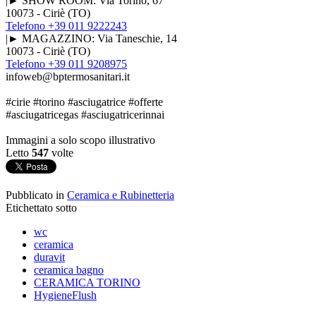
|► SHOW ROOM: Via Torino, 67
10073 - Ciriè (TO)
Telefono +39 011 9222243
|► MAGAZZINO: Via Taneschie, 14
10073 - Ciriè (TO)
Telefono +39 011 9208975
infoweb@bptermosanitari.it
#cirie #torino #asciugatrice #offerte
#asciugatricegas #asciugatricerinnai
Immagini a solo scopo illustrativo
Letto
547
volte
Pubblicato in
Ceramica e Rubinetteria
Etichettato sotto
wc
ceramica
duravit
ceramica bagno
CERAMICA TORINO
HygieneFlush