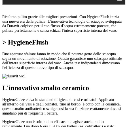
Risultato pulito grazie alle migliori prestazioni. Con HygieneFlush inizia
una nuova era della pulizia. L'innovativa tecnologia di sciacquo sviluppata
da Duravit colpisce per il suo flusso d'acqua estremamente potente, che
pulisce perfettamente e senza schizzi l'intera superficie interna del vaso.
> HygieneFlush
Due aperture sfalsate fanno in modo che il potente getto dello sciacquo
segua un movimento di rotazione. Questo garantisce uno sciacquo ottimale
dell'intera superficie interna del vaso. Anche test indipendenti dimostrano
l'efficienza di questo nuovo tipo di sciacquo.
L'innovativo smalto ceramico
HygieneGlaze eleva lo standand di igiene di vasi e orinatoi. Applicato
all'interno dei vasi e degli orinatoi, fino al bordo, e cotto con la ceramica,
questo smalto antibatterico svolge così la sua funzione esattamente dove si
annidano più di frequente i batteri.
HygieneGlaze non è solo molto efficace ma agisce anche molto
rapidamente. Già dopo 6 ore il 90% dei batteri (es. colibatteri) è stato