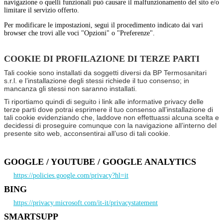
navigazione o quelli funzionali può causare il malfunzionamento del sito e/o
limitare il servizio offerto.
Per modificare le impostazioni, segui il procedimento indicato dai vari
browser che trovi alle voci "Opzioni" o "Preferenze".
COOKIE DI PROFILAZIONE DI TERZE PARTI
Tali cookie sono installati da soggetti diversi da BP Termosanitari
s.r.l. e l’installazione degli stessi richiede il tuo consenso; in
mancanza gli stessi non saranno installati.
Ti riportiamo quindi di seguito i link alle informative privacy delle
terze parti dove potrai esprimere il tuo consenso all’installazione di
tali cookie evidenziando che, laddove non effettuassi alcuna scelta e
decidessi di proseguire comunque con la navigazione all’interno del
presente sito web, acconsentirai all’uso di tali cookie.
GOOGLE / YOUTUBE / GOOGLE ANALYTICS
https://policies.google.com/privacy?hl=it
BING
https://privacy.microsoft.com/it-it/privacystatement
SMARTSUPP