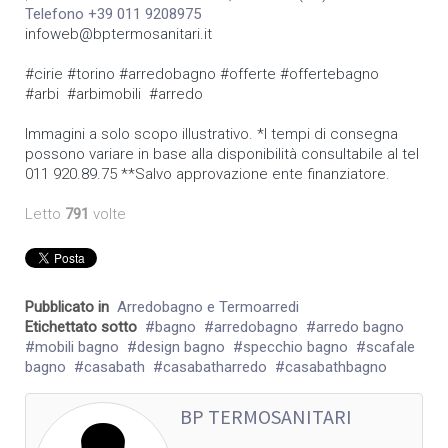
Telefono +39 011 9208975
infoweb@bptermosanitari.it
#cirie #torino #arredobagno #offerte #offertebagno
#arbi #arbimobili #arredo
Immagini a solo scopo illustrativo. *I tempi di consegna
possono variare in base alla disponibilità consultabile al tel
011 920.89.75 **Salvo approvazione ente finanziatore.
Letto
791
volte
Pubblicato in
Arredobagno e Termoarredi
Etichettato sotto
bagno
arredobagno
arredo bagno
mobili bagno
design bagno
specchio bagno
scafale
bagno
casabath
casabatharredo
casabathbagno
BP TERMOSANITARI