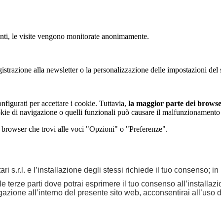
tenti, le visite vengono monitorate anonimamente.
strazione alla newsletter o la personalizzazione delle impostazioni del s
figurati per accettare i cookie. Tuttavia,
la maggior parte dei browser
kie di navigazione o quelli funzionali può causare il malfunzionamento del
i browser che trovi alle voci "Opzioni" o "Preferenze".
ri s.r.l. e l’installazione degli stessi richiede il tuo consenso; i
elle terze parti dove potrai esprimere il tuo consenso all’installa
ione all’interno del presente sito web, acconsentirai all’uso di