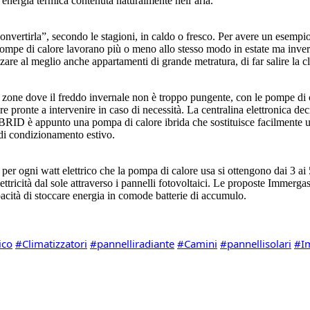
 l’energia termica contenuta naturalmente nell’aria.
nvertirla”, secondo le stagioni, in caldo o fresco. Per avere un esempio e
 pompe di calore lavorano più o meno allo stesso modo in estate ma inver
are al meglio anche appartamenti di grande metratura, di far salire la cla
in zone dove il freddo invernale non è troppo pungente, con le pompe di c
 pronte a intervenire in caso di necessità. La centralina elettronica deci
ID è appunto una pompa di calore ibrida che sostituisce facilmente una
 di condizionamento estivo.
 per ogni watt elettrico che la pompa di calore usa si ottengono dai 3 a
ttricità dal sole attraverso i pannelli fotovoltaici. Le proposte Immergas
apacità di stoccare energia in comode batterie di accumulo.
ico
#Climatizzatori
#pannelliradiante
#Camini
#pannellisolari
#I