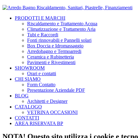
PRODOTTI E MARCHI
Riscaldamento e Trattamento Acqua
Climatizzazione e Trattamento Aria
Tubi e Raccordi
Fonti rinnovabili e Pannelli solari
Box Doccia e Idromassaggio
Arredobagno e Termoarredi
Ceramica e Rubinetteria
Pavimenti e Rivestimenti
SHOWROOM
Orari e contatti
CHI SIAMO
Form Contatto
Presentazione Aziendale PDF
BLOG
Architetti e Designer
CATALOGO
VETRINA OCCASIONI
CONTATTI
AREA RISERVATA BP
NOTA! Questo sito utilizza i cookie e tecnol