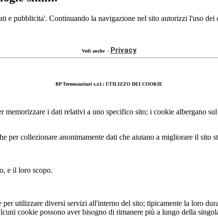
ti e pubblicita'. Continuando la navigazione nel sito autorizzi l'uso dei
Privacy
Vedi anche -
BP Termosanitari s.r.l.: UTILIZZO DEI COOKIE
e per memorizzare i dati relativi a uno specifico sito; i cookie albergano s
che per collezionare anonimamente dati che aiutano a migliorare il sito st
o, e il loro scopo.
per utilizzare diversi servizi all'interno del sito; tipicamente la loro dur
 Alcuni cookie possono aver bisogno di rimanere più a lungo della singol