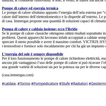
naturali, le cosiddette rinnovabili: il sole, il vento, le maree ma anche
Pompe di calore ed energia termica
Le pompe di calore sfruttano appunto l’energia dell’aria esterna per “co
calore dall’interno dell’elettrodomestico e lo disperde all’esterno. Le
di casa. Immergas propone una quantità di soluzioni capaci di climatizz
Pompa di calore e caldaia insieme: ecco l’ibrido
Se le pompe di calore classiche ottengono ottimi risultati soprattutto 
problemi. Questi apparecchi lavorano infatti accoppiati a caldaie sempre
sprecare il meno possibile e avere il massimo comfort. VICTRIX HYBR
i termosifoni e fornisce solo riscaldamento per chi ha già un impianto
L’energia del sole è sempre disponibile
Per il loro funzionamento le pompe di calore richiedono elettricità, ma
ancora più vantaggioso l’uso delle pompe di calore si può ricavare l’ele
una grande varietà di soluzioni sia per la potenza sia per le diverse c
(casa.immergas.com)
#caldaie
, 
#Torino
#Pompedicalore
#Stufe
#Radiatori
#Geoterm