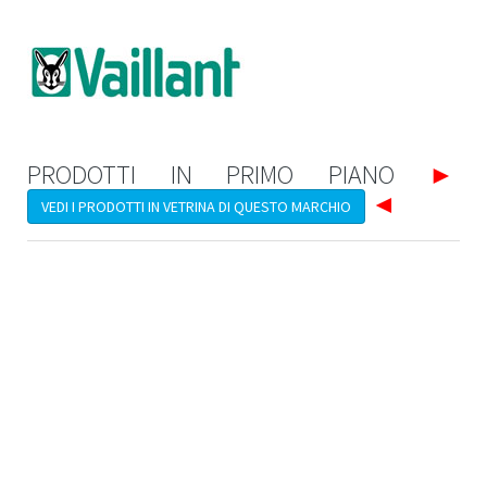
PRODOTTI IN PRIMO PIANO
►
◄
VEDI I PRODOTTI IN VETRINA DI QUESTO MARCHIO
CALDAIA MURALE A
CONDENSAZIONE
ECOTEC PLUS VMW +
Caldaia murale a condensazione
ecoTEC plus VMW + per il
professionista. Per riscaldamento e
acqua calda sanitaria. - Modulazione potenza 1:8- Auto
adattante alle reali richieste dell’impianto- Vaso espansione