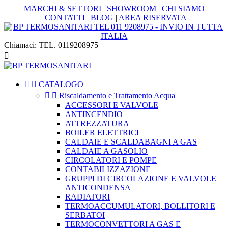
MARCHI & SETTORI
|
SHOWROOM
|
CHI SIAMO
|
CONTATTI
|
BLOG
|
AREA RISERVATA
Chiamaci:
TEL. 0119208975



CATALOGO


Riscaldamento e Trattamento Acqua
ACCESSORI E VALVOLE
ANTINCENDIO
ATTREZZATURA
BOILER ELETTRICI
CALDAIE E SCALDABAGNI A GAS
CALDAIE A GASOLIO
CIRCOLATORI E POMPE
CONTABILIZZAZIONE
GRUPPI DI CIRCOLAZIONE E VALVOLE
ANTICONDENSA
RADIATORI
TERMOACCUMULATORI, BOLLITORI E
SERBATOI
TERMOCONVETTORI A GAS E