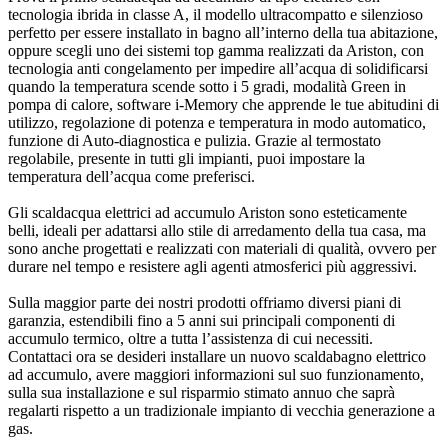
tecnologia ibrida in classe A, il modello ultracompatto e silenzioso
perfetto per essere installato in bagno all’interno della tua abitazione,
oppure scegli uno dei sistemi top gamma realizzati da Ariston, con
tecnologia anti congelamento per impedire all’acqua di solidificarsi
quando la temperatura scende sotto i 5 gradi, modalità Green in
pompa di calore, software i-Memory che apprende le tue abitudini di
utilizzo, regolazione di potenza e temperatura in modo automatico,
funzione di Auto-diagnostica e pulizia. Grazie al termostato
regolabile, presente in tutti gli impianti, puoi impostare la
temperatura dell’acqua come preferisci.
Gli scaldacqua elettrici ad accumulo Ariston sono esteticamente
belli, ideali per adattarsi allo stile di arredamento della tua casa, ma
sono anche progettati e realizzati con materiali di qualità, ovvero per
durare nel tempo e resistere agli agenti atmosferici più aggressivi.
Sulla maggior parte dei nostri prodotti offriamo diversi piani di
garanzia, estendibili fino a 5 anni sui principali componenti di
accumulo termico, oltre a tutta l’assistenza di cui necessiti.
Contattaci ora se desideri installare un nuovo scaldabagno elettrico
ad accumulo, avere maggiori informazioni sul suo funzionamento,
sulla sua installazione e sul risparmio stimato annuo che saprà
regalarti rispetto a un tradizionale impianto di vecchia generazione a
gas.