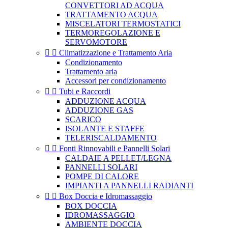
CONVETTORI AD ACQUA
TRATTAMENTO ACQUA
MISCELATORI TERMOSTATICI
TERMOREGOLAZIONE E
SERVOMOTORE


Climatizzazione e Trattamento Aria
Condizionamento
Trattamento aria
Accessori per condizionamento


Tubi e Raccordi
ADDUZIONE ACQUA
ADDUZIONE GAS
SCARICO
ISOLANTE E STAFFE
TELERISCALDAMENTO


Fonti Rinnovabili e Pannelli Solari
CALDAIE A PELLET/LEGNA
PANNELLI SOLARI
POMPE DI CALORE
IMPIANTI A PANNELLI RADIANTI


Box Doccia e Idromassaggio
BOX DOCCIA
IDROMASSAGGIO
AMBIENTE DOCCIA