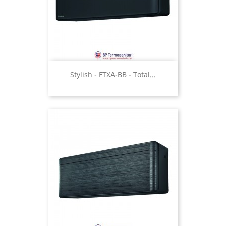
Stylish - FTXA-BB - Total...