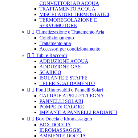
CONVETTORI AD ACQUA
TRATTAMENTO ACQUA
MISCELATORI TERMOSTATICI
TERMOREGOLAZIONE E
SERVOMOTORE


Climatizzazione e Trattamento Aria
Condizionamento
Trattamento aria
Accessori per condizionamento


Tubi e Raccordi
ADDUZIONE ACQUA
ADDUZIONE GAS
SCARICO
ISOLANTE E STAFFE
TELERISCALDAMENTO


Fonti Rinnovabili e Pannelli Solari
CALDAIE A PELLET/LEGNA
PANNELLI SOLARI
POMPE DI CALORE
IMPIANTI A PANNELLI RADIANTI


Box Doccia e Idromassaggio
BOX DOCCIA
IDROMASSAGGIO
AMBIENTE DOCCIA