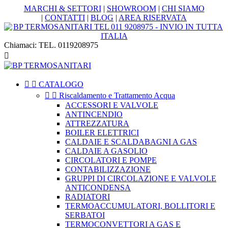
MARCHI & SETTORI
|
SHOWROOM
|
CHI SIAMO
|
CONTATTI
|
BLOG
|
AREA RISERVATA
Chiamaci:
TEL. 0119208975



CATALOGO


Riscaldamento e Trattamento Acqua
ACCESSORI E VALVOLE
ANTINCENDIO
ATTREZZATURA
BOILER ELETTRICI
CALDAIE E SCALDABAGNI A GAS
CALDAIE A GASOLIO
CIRCOLATORI E POMPE
CONTABILIZZAZIONE
GRUPPI DI CIRCOLAZIONE E VALVOLE
ANTICONDENSA
RADIATORI
TERMOACCUMULATORI, BOLLITORI E
SERBATOI
TERMOCONVETTORI A GAS E