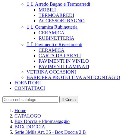


Arredo Bagno e Termoarredi
MOBILI
TERMOARREDI
ACCESSORI BAGNO


Ceramica Rubinetteria
CERAMICA
RUBINETTERIA


Pavimenti e Rivestimenti
CERAMICA
CARTA DA PARATI
PAVIMENTI IN VINILO
PAVIMENTI LAMINATI
VETRINA OCCASIONI
BARRIERA PROTETTIVA ANTICONTAGIO
FORNITORI
CONTATTACI

Cerca
Home
CATALOGO
Box Doccia e Idromassaggio
BOX DOCCIA
Serie 3Mila Art. 35 - Box Doccia 2.B