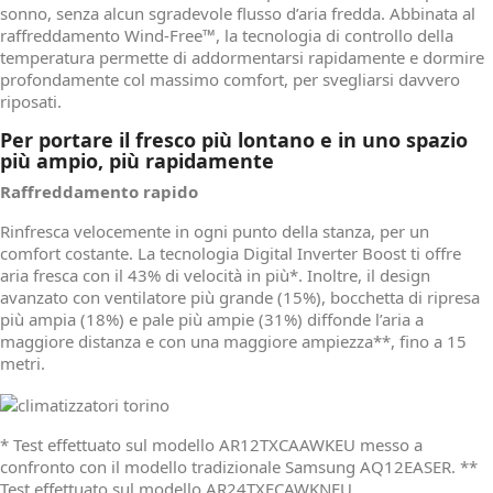
sonno, senza alcun sgradevole flusso d’aria fredda. Abbinata al
raffreddamento Wind-Free™, la tecnologia di controllo della
temperatura permette di addormentarsi rapidamente e dormire
profondamente col massimo comfort, per svegliarsi davvero
riposati.
Per portare il fresco più lontano e in uno spazio
più ampio, più rapidamente
Raffreddamento rapido
Rinfresca velocemente in ogni punto della stanza, per un
comfort costante. La tecnologia Digital Inverter Boost ti offre
aria fresca con il 43% di velocità in più*. Inoltre, il design
avanzato con ventilatore più grande (15%), bocchetta di ripresa
più ampia (18%) e pale più ampie (31%) diffonde l’aria a
maggiore distanza e con una maggiore ampiezza**, fino a 15
metri.
* Test effettuato sul modello AR12TXCAAWKEU messo a
confronto con il modello tradizionale Samsung AQ12EASER. **
Test effettuato sul modello AR24TXFCAWKNEU.