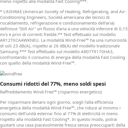
meno rispetto alla modalità Fast Cooling***.
* L’ASHRAE (American Society of Heating, Refrigerating, and Air-
Conditioning Engineers, Società americana dei tecnici di
riscaldamento, refrigerazione e condizionamento dell’aria)
definisce “Still Air” un flusso d’aria a una velocità inferiore di 0,15
m/s e privi di correnti fredde.** Test effettuato sul modello
AR12TXCAAWKNEU. La modalità Wind-Free™ ha una rumorosità
di soli 23 dB(A), rispetto ai 26 dB(A) del modello tradizionale
Samsung.*** Test effettuato sul modello AR07T9170HA3,
confrontando il consumo di energia della modalità Fast Cooling
con quello della modalità Wind-Free™.
Consumi ridotti del 77%, meno soldi spesi
Raffreddamento Wind-Free™ (risparmio energetico)
Per risparmiare denaro ogni giorno, scegli l’alta efficienza
energetica della modalità Wind-Free™, che riduce al minimo i
consumi dell’unità esterna: fino al 77% di elettricità in meno
rispetto alla modalità Fast Cooling*. In questo modo, potrai
gustarti una casa piacevolmente fresca senza preoccuparti della