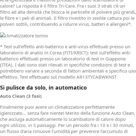
calore? La risposta è il filtro Tri-Care. Fra i suoi 3 strati c’è un
filtro ad alta densità che blocca le particelle di polvere più grandi,
le fibre e i peli di animali. Il filtro rivestito in zeolite cattura poi le
polveri sottili, contribuendo a ridurre virus, batteri e allergeni*.
* Test sull’effetto anti-batterico e anti-virus effettuati presso un
laboratorio di analisi in Corea (FITI/KRICT); test sull’effetto anti-
batterico effettuati presso un laboratorio di test in Giappone
(ITEA). I dati sono stati rilevati in specifiche condizioni di test e
potrebbero variare a seconda di fattori ambientali e specifico uso
effettivo. Test effettuato sul modello AR13TYCABWKNST.
Si pulisce da solo, in automatico
Auto Clean (3 fasi)
Finalmente puoi avere un climatizzatore perfettamente
igienizzato… senza fare niente! Merito della funzione Auto Clean,
che asciuga automaticamente lo scambiatore di calore dopo
ogni utilizzo, in 3 passaggi. Per un periodo fra i 10 e i 30 minuti,
un flusso d’aria rimuove l’umidità per prevenire l’accumulo di