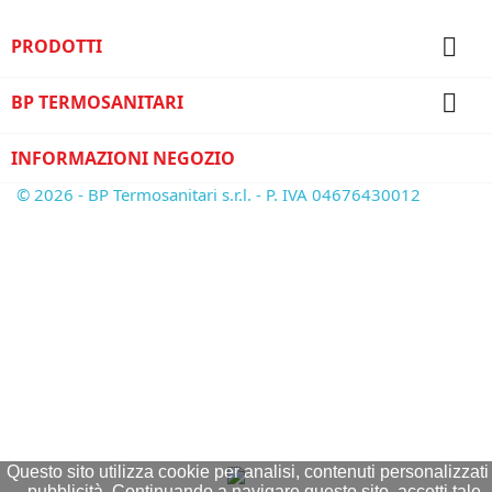

PRODOTTI

BP TERMOSANITARI
INFORMAZIONI NEGOZIO
© 2026 - BP Termosanitari s.r.l. - P. IVA 04676430012
Questo sito utilizza cookie per analisi, contenuti personalizzati
pubblicità. Continuando a navigare questo sito, accetti tale