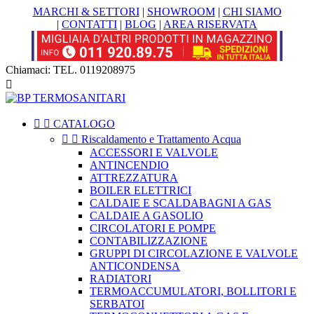
MARCHI & SETTORI
|
SHOWROOM
|
CHI SIAMO
|
CONTATTI
|
BLOG
|
AREA RISERVATA
Chiamaci:
TEL. 0119208975



CATALOGO


Riscaldamento e Trattamento Acqua
ACCESSORI E VALVOLE
ANTINCENDIO
ATTREZZATURA
BOILER ELETTRICI
CALDAIE E SCALDABAGNI A GAS
CALDAIE A GASOLIO
CIRCOLATORI E POMPE
CONTABILIZZAZIONE
GRUPPI DI CIRCOLAZIONE E VALVOLE
ANTICONDENSA
RADIATORI
TERMOACCUMULATORI, BOLLITORI E
SERBATOI