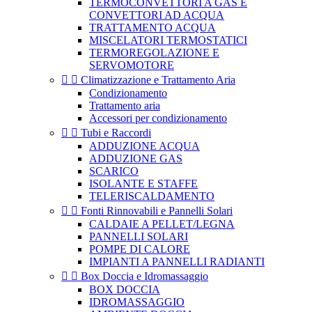
TERMOCONVETTORI A GAS E
CONVETTORI AD ACQUA
TRATTAMENTO ACQUA
MISCELATORI TERMOSTATICI
TERMOREGOLAZIONE E
SERVOMOTORE


Climatizzazione e Trattamento Aria
Condizionamento
Trattamento aria
Accessori per condizionamento


Tubi e Raccordi
ADDUZIONE ACQUA
ADDUZIONE GAS
SCARICO
ISOLANTE E STAFFE
TELERISCALDAMENTO


Fonti Rinnovabili e Pannelli Solari
CALDAIE A PELLET/LEGNA
PANNELLI SOLARI
POMPE DI CALORE
IMPIANTI A PANNELLI RADIANTI


Box Doccia e Idromassaggio
BOX DOCCIA
IDROMASSAGGIO