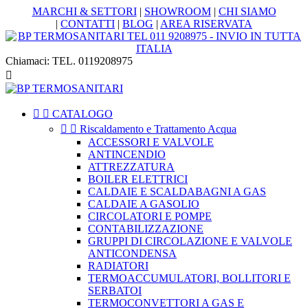
MARCHI & SETTORI
|
SHOWROOM
|
CHI SIAMO
|
CONTATTI
|
BLOG
|
AREA RISERVATA
Chiamaci:
TEL. 0119208975



CATALOGO


Riscaldamento e Trattamento Acqua
ACCESSORI E VALVOLE
ANTINCENDIO
ATTREZZATURA
BOILER ELETTRICI
CALDAIE E SCALDABAGNI A GAS
CALDAIE A GASOLIO
CIRCOLATORI E POMPE
CONTABILIZZAZIONE
GRUPPI DI CIRCOLAZIONE E VALVOLE
ANTICONDENSA
RADIATORI
TERMOACCUMULATORI, BOLLITORI E
SERBATOI
TERMOCONVETTORI A GAS E