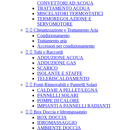
CONVETTORI AD ACQUA
TRATTAMENTO ACQUA
MISCELATORI TERMOSTATICI
TERMOREGOLAZIONE E
SERVOMOTORE


Climatizzazione e Trattamento Aria
Condizionamento
Trattamento aria
Accessori per condizionamento


Tubi e Raccordi
ADDUZIONE ACQUA
ADDUZIONE GAS
SCARICO
ISOLANTE E STAFFE
TELERISCALDAMENTO


Fonti Rinnovabili e Pannelli Solari
CALDAIE A PELLET/LEGNA
PANNELLI SOLARI
POMPE DI CALORE
IMPIANTI A PANNELLI RADIANTI


Box Doccia e Idromassaggio
BOX DOCCIA
IDROMASSAGGIO
AMBIENTE DOCCIA