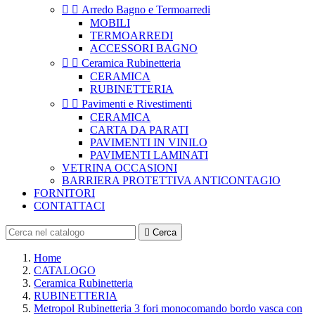


Arredo Bagno e Termoarredi
MOBILI
TERMOARREDI
ACCESSORI BAGNO


Ceramica Rubinetteria
CERAMICA
RUBINETTERIA


Pavimenti e Rivestimenti
CERAMICA
CARTA DA PARATI
PAVIMENTI IN VINILO
PAVIMENTI LAMINATI
VETRINA OCCASIONI
BARRIERA PROTETTIVA ANTICONTAGIO
FORNITORI
CONTATTACI

Cerca
Home
CATALOGO
Ceramica Rubinetteria
RUBINETTERIA
Metropol Rubinetteria 3 fori monocomando bordo vasca con