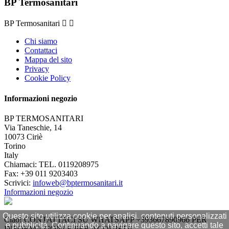
BP Termosanitari
BP Termosanitari


Chi siamo
Contattaci
Mappa del sito
Privacy
Cookie Policy
Informazioni negozio
BP TERMOSANITARI
Via Taneschie, 14
10073 Ciriè
Torino
Italy
Chiamaci:
TEL. 0119208975
Fax:
+39 011 9203403
Scrivici:
infoweb@bptermosanitari.it
Informazioni negozio
Questo sito utilizza cookie per analisi, contenuti personalizzati
Ciao! CONTATTACI SU WHATSAPP +393667890966 PER
e pubblicità. Continuando a navigare questo sito, accetti tale
INFORMAZIONI E PER ACQUISTI!