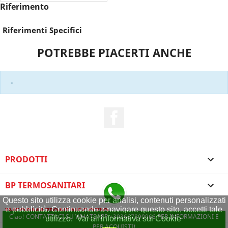
Riferimento
Riferimenti Specifici
POTREBBE PIACERTI ANCHE
-
Facebook
PRODOTTI

BP TERMOSANITARI

Questo sito utilizza cookie per analisi, contenuti personalizzati
e pubblicità. Continuando a navigare questo sito, accetti tale
INFORMAZIONI NEGOZIO
Ciao! CONTATTACI SU WHATSAPP +393667890966 PER INFORMAZIONI E
utilizzo.
Vai all'informativa sui Cookie
PER ACQUISTI!