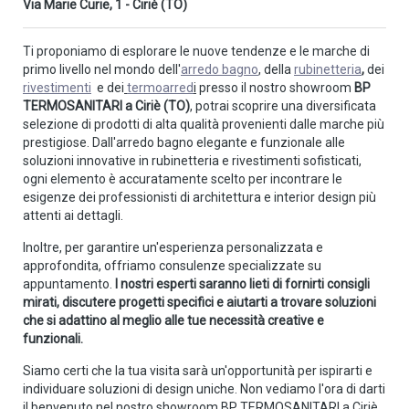
Via Marie Curie, 1 - Ciriè (TO)
Ti proponiamo di esplorare le nuove tendenze e le marche di
primo livello nel mondo dell'
arredo bagno
, della
rubinetteria
,
dei
rivestimenti
e dei
termoarred
i
presso il nostro showroom
BP
TERMOSANITARI a Ciriè (TO)
, potrai scoprire una diversificata
selezione di prodotti di alta qualità provenienti dalle marche più
prestigiose. Dall'arredo bagno elegante e funzionale alle
soluzioni innovative in rubinetteria e rivestimenti sofisticati,
ogni elemento è accuratamente scelto per incontrare le
esigenze dei professionisti di architettura e interior design più
attenti ai dettagli.
Inoltre, per garantire un'esperienza personalizzata e
approfondita, offriamo consulenze specializzate su
appuntamento.
I nostri esperti saranno lieti di fornirti consigli
mirati, discutere progetti specifici e aiutarti a trovare soluzioni
che si adattino al meglio alle tue necessità creative e
funzionali.
Siamo certi che la tua visita sarà un'opportunità per ispirarti e
individuare soluzioni di design uniche. Non vediamo l'ora di darti
il benvenuto nel nostro showroom BP TERMOSANITARI a Ciriè.