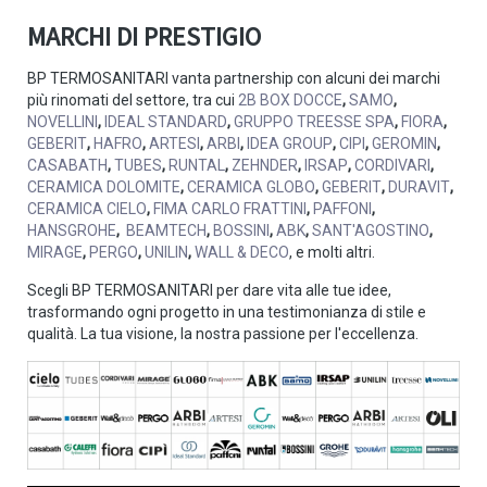
MARCHI DI PRESTIGIO
BP TERMOSANITARI vanta partnership con alcuni dei marchi
più rinomati del settore, tra cui
2B BOX DOCCE
,
SAMO
,
NOVELLINI
,
IDEAL STANDARD
,
GRUPPO TREESSE SPA
,
FIORA
,
GEBERIT
,
HAFRO
,
ARTESI
,
ARBI
,
IDEA GROUP
,
CIPI
,
GEROMIN
,
CASABATH
,
TUBES
,
RUNTAL
,
ZEHNDER
,
IRSAP
,
CORDIVARI
,
CERAMICA DOLOMITE
,
CERAMICA GLOBO
,
GEBERIT
,
DURAVIT
,
CERAMICA CIELO
,
FIMA CARLO FRATTINI
,
PAFFONI
,
HANSGROHE
,
BEAMTECH
,
BOSSINI
,
ABK
,
SANT'AGOSTINO
,
MIRAGE
,
PERGO
,
UNILIN
,
WALL & DECO
, e molti altri.
Scegli BP TERMOSANITARI per dare vita alle tue idee,
trasformando ogni progetto in una testimonianza di stile e
qualità. La tua visione, la nostra passione per l'eccellenza.